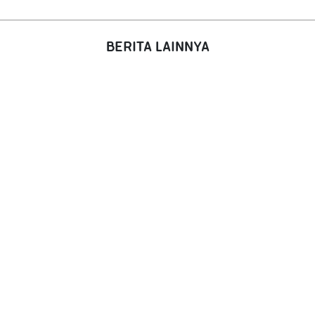
BERITA LAINNYA
BERANDA
TENTANG KAMI
TUJUAN WISATA
BERITA
KONTA