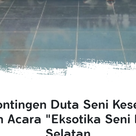
ntingen Duta Seni Kes
 Acara "Eksotika Sen
Selatan