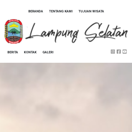
BERANDA
TENTANG KAMI
TUJUAN WISATA
BERITA
KONTAK
GALERI