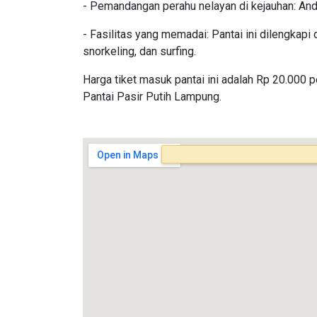
- Pemandangan perahu nelayan di kejauhan: And
- Fasilitas yang memadai: Pantai ini dilengkapi 
snorkeling, dan surfing.
Harga tiket masuk pantai ini adalah Rp 20.000 
Pantai Pasir Putih Lampung.