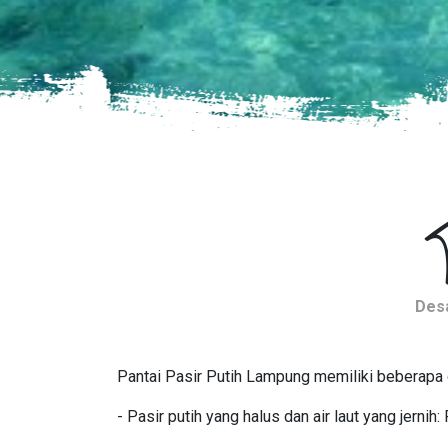
Desa
Pantai Pasir Putih Lampung memiliki beberapa da
- Pasir putih yang halus dan air laut yang jer