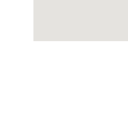
Pantai Pasir Putih