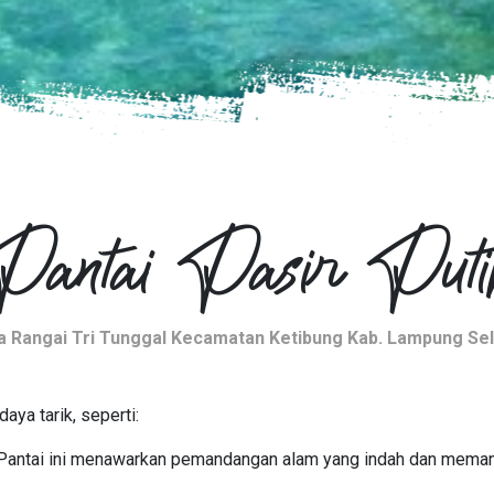
Pantai Pasir Puti
 Rangai Tri Tunggal Kecamatan Ketibung Kab. Lampung Se
ya tarik, seperti:
nih: Pantai ini menawarkan pemandangan alam yang indah dan mema