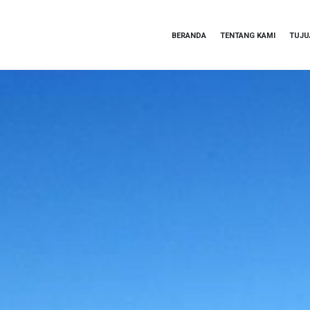
BERANDA
TENTANG KAMI
TUJU