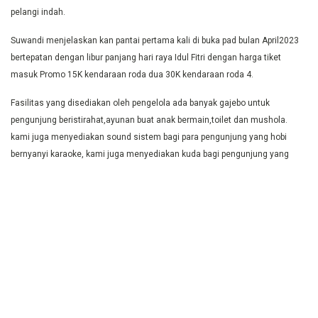
pelangi indah.
Suwandi menjelaskan kan pantai pertama kali di buka pad bulan April2023
bertepatan dengan libur panjang hari raya Idul Fitri dengan harga tiket
masuk Promo 15K kendaraan roda dua 30K kendaraan roda 4.
Fasilitas yang disediakan oleh pengelola ada banyak gajebo untuk
pengunjung beristirahat,ayunan buat anak bermain,toilet dan mushola.
kami juga menyediakan sound sistem bagi para pengunjung yang hobi
bernyanyi karaoke, kami juga menyediakan kuda bagi pengunjung yang
ingin merasakan sensasi menunggang kuda dengan tarif 50K.
Tiket Masuk mulai dari 10k/orang, 10k/parkir mobil, gratis parkir
motor
Cp. 0821 7844 2130