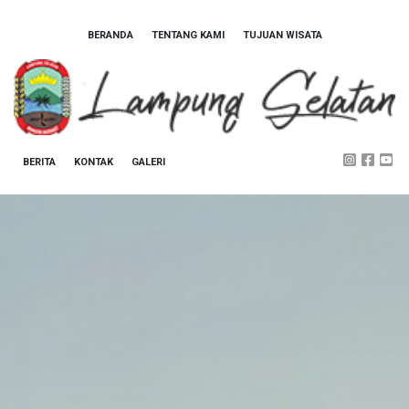
BERANDA
TENTANG KAMI
TUJUAN WISATA
BERITA
KONTAK
GALERI