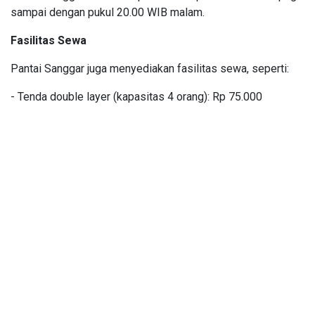
sampai dengan pukul 20.00 WIB malam.
Fasilitas Sewa
Pantai Sanggar juga menyediakan fasilitas sewa, seperti:
- Tenda double layer (kapasitas 4 orang): Rp 75.000
- Keluarga Tenda (kapasitas 8 orang): Rp 300.000
- Berkemah per orang: Rp 40.000